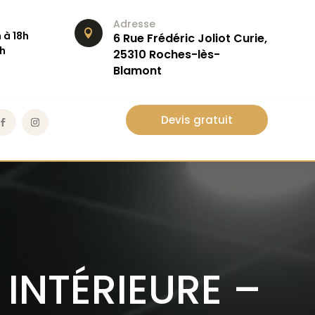
Adresse

 à 18h
6 Rue Frédéric Joliot Curie,
6h
25310 Roches-lès-
Blamont
Devis gratuit
INTÉRIEURE –