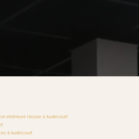
on intérieure réussie à Audincourt
nt
ces à Audincourt