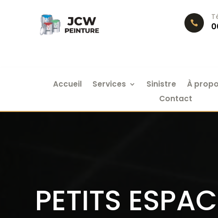
T

0
Accueil
Services
Sinistre
À prop
Contact
PETITS ESPA