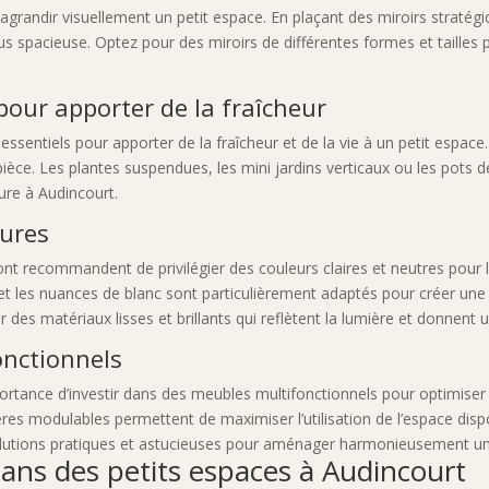
 agrandir visuellement un petit espace. En plaçant des miroirs stratég
lus spacieuse. Optez pour des miroirs de différentes formes et taill
pour apporter de la fraîcheur
ssentiels pour apporter de la fraîcheur et de la vie à un petit espace.
pièce. Les plantes suspendues, les mini jardins verticaux ou les pots 
eure à Audincourt.
tures
 recommandent de privilégier des couleurs claires et neutres pour les
l et les nuances de blanc sont particulièrement adaptés pour créer u
our des matériaux lisses et brillants qui reflètent la lumière et donne
onctionnels
portance d’investir dans des meubles multifonctionnels pour optimiser 
ères modulables permettent de maximiser l’utilisation de l’espace dis
lutions pratiques et astucieuses pour aménager harmonieusement un p
dans des petits espaces à Audincourt