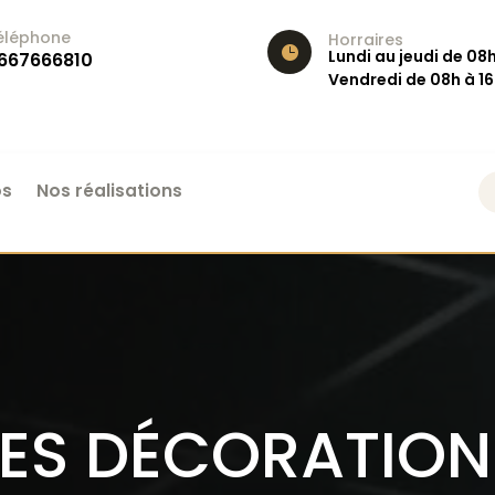
éléphone
Horraires

Lundi au jeudi de 08h
667666810
Vendredi de 08h à 1
os
Nos réalisations
CES DÉCORATION 