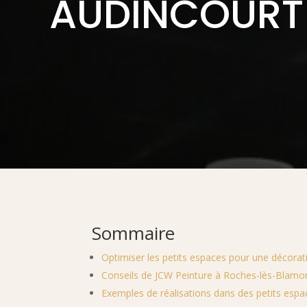
AUDINCOURT
Sommaire
Optimiser les petits espaces pour une décorati
Conseils de JCW Peinture à Roches-lès-Blamo
Exemples de réalisations dans des petits espa